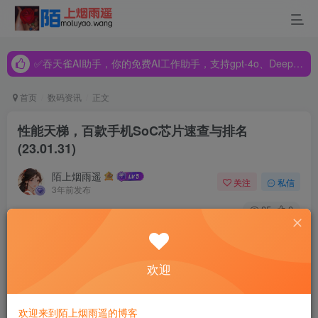
✅吞天雀AI助手，你的免费AI工作助手，支持gpt-4o、DeepSeek、Claude🔥🔥🔥🔥
✅吞天雀AI助手，你的免费AI工作助手，支持gpt-4o、DeepSeek、Claude🔥🔥🔥🔥
✅吞天雀AI助手，你的免费AI工作助手，支持gpt-4o、DeepSeek、Claude🔥🔥🔥🔥
首页
数码资讯
正文
性能天梯，百款手机SoC芯片速查与排名
(23.01.31)
陌上烟雨遥
关注
私信
3年前发布
85
0
这么多年过去，选手机的第一步依然是选SoC。SoC是手机
最核心的部件，它也是大众口中的“处理器/芯片”。但SoC数
欢迎
目众多，容易看懵圈。
为方便对比，按天梯排序罗列2023年在售机型的SoC，
按
欢迎来到陌上烟雨遥的博客