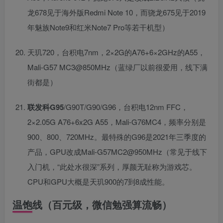
龙678见于海外版Redmi Note 10，而骁龙675见于2019
年魅族Note9和红米Note7 Pro等若干机型）
天玑720，台积电7nm，2×2G的A76+6×2GHz的A55，
Mali-G57 MC3@850MHz（蓝绿厂以前很爱用，线下满
街都是）
联发科G95
/G90T/G90/G96，台积电12nm FFC，
2×2.05G A76+6x2G A55，Mali-G76MC4，频率分别是
900、800、720MHz。最特殊的G96是2021年三季度的
产品，GPU改成Mali-G57MC2@950MHz（常见于线下
入门机，“此处水很深”系列，厚颜无耻称为游戏芯。
CPU和GPU大概是天玑900的7到8成性能。
温饱线（百元级，微信勉强算流畅）