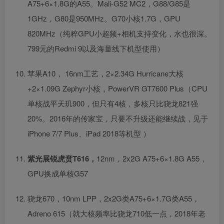
A75+6×1.8G的A55。Mali-G52 MC2，G88/G85是
1GHz，G80是950MHz。G70小核1.7G，GPU
820MHz（纯粹GPU小超频+相机支持变化，水也很深。
799元的Redmi 9以及海量线下机型使用）
苹果A10， 16nm工艺，2×2.34G Hurricane大核
+2×1.09G Zephyr小核，PowerVR GT7600 Plus（CPU
单核战平天玑900，但只有4核，多核只比骁龙821强
20%。2016年的传家宝，只要不升级还能继续战，见于
iPhone 7/7 Plus、iPad 2018等机型 ）
紫光展锐虎贲T616，
12nm，2x2G A75+6×1.8G A55，
GPU换成单核G57
骁龙670，10nm LPP，2x2G类A75+6×1.7G类A55，
Adreno 615（就大核频率比骁龙710低一点，2018年老