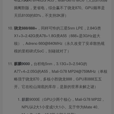
频阉割版，更省电，综合赢不了骁龙870。GPU频率是
天玑8100的83%，不支持2K屏）
骁龙888/888+
，同样可怜的三星5nm LPE，2.84G类
X1+3×2.42G类A78+1.8G类A55（888+是3GHz超大
核），Adreno 660@840MHz（永久改变了安卓散热规
模的里程碑式SoC，别碰就对了）
麒麟9000，
台积电5nm，3.13G+3×2.54G的
A77+4×2.05G的A55，Mali-G78 MP24@759MHz（单核
略强于骁龙870，多核小胜骁龙888，GPU和888五五
开。它在松山湖底的库存，是新的世界未解之谜）
麒麟9000E（GPU少两个核心，Mali-G78 MP22，
NPU从2大1小变成1大1小。见于华为Mate 40、