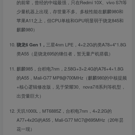
的前辈，曾经的中端最强，只在Redmi 10X、vivo S7t等
少量机器上出现，存世量不多。多核性能在麒麟980和
苹果A11之上，但CPU单核和GPU明显弱于骁龙845和
麒麟980）
骁龙6 Gen 1，
三星4nm LPE，4×2.2G的类A78+4*1.8G
类A55（是骁龙695的继任者，暂无量产机搭载）
麒麟985，台积电7nm，2.58G+3×2.4G的A76+4×1.8G
的A55，Mali-G77 MP8@700MHz（麒麟980的中核提频
+核心逻辑修改版，见于荣耀30、nova7/8系列等机型，
出货量巨大）
天玑1000L，MT6885Z，台积电7nm，4×2.2G的
A77+4x2G的A55，Mali-G77 MC7@695MHz（20年昙
花一现）