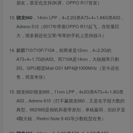
朋友，甚至也支持2K屏。OPPO R17首发）
骁龙660
，14nm LPP，4×2.2G类A73+4×1.84G类A53，
Adreno 512（2017年带着OPPO R11起飞，存世量巨
大，很多都还在父辈/爷辈的手机上坚持战斗）
麒麟710/710F/710A，前两者是12nm，4×2.2G的
A73+4×1.7G的A53。而710A是14nm，大核频率只剩
2G。GPU都是Mali-G51 MP4@1000MHz（至今还在
售，简直夸张）
骁龙662/骁龙665，11nm LPP，4x2G类A73+4×1.8G类
A53，Adreno 610（打不赢骁龙660，又是名字报大数的
典型。662/665是相机和基带差别，单核羸弱，但好歹是
4颗大核，Redmi Note 9 4G等少数机型在售）