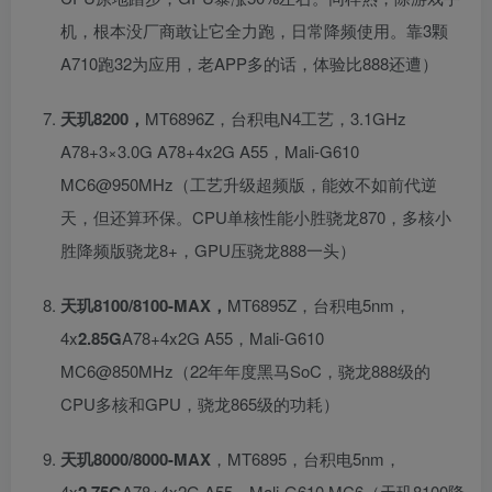
机，根本没厂商敢让它全力跑，日常降频使用。靠3颗
A710跑32为应用，老APP多的话，体验比888还遭）
天玑8200，
MT6896Z，台积电N4工艺，3.1GHz
A78+3×3.0G A78+4x2G A55，Mali-G610
MC6@950MHz（工艺升级超频版，能效不如前代逆
天，但还算环保。CPU单核性能小胜骁龙870，多核小
胜降频版骁龙8+，GPU压骁龙888一头）
天玑8100/8100-MAX，
MT6895Z，台积电5nm，
4x
2.85G
A78+4x2G A55，Mali-G610
MC6@850MHz（22年年度黑马SoC，骁龙888级的
CPU多核和GPU，骁龙865级的功耗）
天玑8000/8000-MAX
，MT6895，台积电5nm，
4x
2.75G
A78+4x2G A55，Mali-G610 MC6（天玑8100降