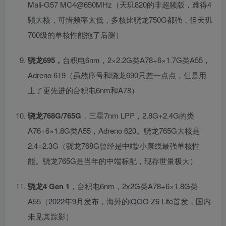
Mali-G57 MC4@650MHz（天玑820的非超频版，难得4
颗大核，可惜频率太低，多核比骁龙750G都强，但天玑
700级的单核性能拖了后腿）
骁龙695，
台积电6nm，2×2.2G类A78+6×1.7G类A55，
Adreno 619（虽然序号和骁龙690只差一点点，但是用
上了更先进的台积电6nm和A78）
骁龙768G/765G
，三星7nm LPP，2.8G+2.4G的类
A76+6×1.8G类A55，Adreno 620。骁龙765G大核是
2.4+2.3G（骁龙768G曾经是中端/小康线最强单核性
能。骁龙765G是当年的中端标配，现存世量极大）
骁龙4 Gen 1
，台积电6nm，2x2G类A78+6×1.8G类
A55（2022年9月发布，海外的iQOO Z6 Lite首发，国内
未见其踪影）