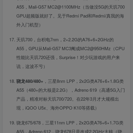
A55，Mali-G57 MC2@1100MHz（当做没5G的天玑700
GPU超频版就好了。见于Redmi Pad和Redmi/真我的海
外入门机型）
天玑700，台积电7nm，2×2.2G的A76+6×2GHz的
A55，GPU从Mali-G57 MC3阉成MC2@950HMz（CPU
性能比天玑720还强，Surprise！对少玩游戏的用户来
说，这波不亏）
骁龙480/480+
，三星8nm LPP，2x2G类A76+6×1.8G类
A55（480+的大核是2.2G），Adreno 619（高通5G入门
产品，精准对标天玑700/720。在22年3月才大规模出
现，iQOO U5x、海外OPPO K10等搭载）
骁龙675/678，三星11nm LPP，2x2G类A76+6×1.7G类
A55，Adreno 612，骁龙678只是改成2.2GHz大核（骁