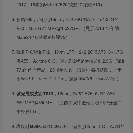
2017、18年的Mate10/P20/荣耀10/荣耀V10）
麒麟960，台积电16nm，4×2.36G的A73+4×1.84G的
A53，Mali-G71 MP8@1.037GHz（见于2016-17年的
Mate9/P10/荣耀9/荣耀V9）
骁龙710/骁龙712，10nm LPP，2×2.2G类A75+6×1.7G
类A55，Adreno 616。骁龙712就是大核超到2.3G（骁龙
7系的首个产品，2018年发布，海量中端机搭载，见于
小米8 SE、vivo R17 Pro、魅族16X/X8、vivo Z3等 ）
紫光展锐虎贲T618，
12nm，2x2G A75+6x2G A55，
G52MP2@850MHz（之前中兴中低端手机和部分国产
平板爱用）。
联发科
G88
/G85/G80/G70，台积电12nm FFC，2x2G的