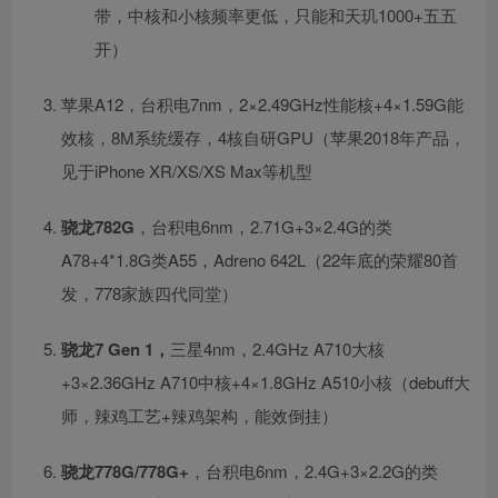
带，中核和小核频率更低，只能和天玑1000+五五
开）
苹果A12，台积电7nm，2×2.49GHz性能核+4×1.59G能
效核，8M系统缓存，4核自研GPU（苹果2018年产品，
见于iPhone XR/XS/XS Max等机型
骁龙782G
，台积电6nm，2.71G+3×2.4G的类
A78+4*1.8G类A55，Adreno 642L（22年底的荣耀80首
发，778家族四代同堂）
骁龙7 Gen 1，
三星4nm，2.4GHz A710大核
+3×2.36GHz A710中核+4×1.8GHz A510小核（debuff大
师，辣鸡工艺+辣鸡架构，能效倒挂）
骁龙778G/778G+
，台积电6nm，2.4G+3×2.2G的类