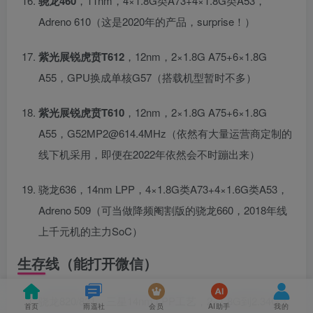
骁龙460
，11nm，4×1.8G类A73+4×1.8G类A53，
Adreno 610（这是2020年的产品，surprise！）
紫光展锐虎贲T612
，12nm，2×1.8G A75+6×1.8G
A55，GPU换成单核G57（搭载机型暂时不多）
紫光展锐虎贲T610
，12nm，2×1.8G A75+6×1.8G
A55，G52MP2@614.4MHz（依然有大量运营商定制的
线下机采用，即便在2022年依然会不时蹦出来）
骁龙636，14nm LPP，4×1.8G类A73+4×1.6G类A53，
Adreno 509（可当做降频阉割版的骁龙660，2018年线
上千元机的主力SoC）
生存线（能打开微信）
骁龙820/821，三星14nm LPP工艺，2×1.8G到2.34G大
首页
雨遥社
会员
AI助手
我的