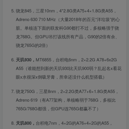
骁龙845，三星10nm，4*2.8G类A75+4×1.8G类A55，
Adreno 630 710 MHz（大量2018年的百元“洋垃圾”的心
脏。单核连下面的联发科G90都打不过，多核略强于骁
龙768G。但GPU吊打该线所有产品，G90的2倍有余、
骁龙765G的2倍）
天玑930，
MT6855，台积电6nm，2×2.2G A78+6x2G
A55（谁能想到新的天玑930比天玑900弱？乱起名x看花
眼x水很深x倒吸牙膏，所幸还没什么机型搭载）
骁龙750G，三星8nm，2×2.2G类A77+6×1.8G类A55，
Adreno 619（有A77架构，单核略弱于768G，多核比
765G/768G都强，但GPU连765G都赢不了）
天玑800，
台积电7nm，4×2G的A76+4×2G的A55，