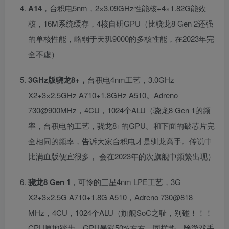
A14
，台积电5nm，2×3.09GHz性能核+4×1.82G能效
核，16M系统缓存，4核自研GPU（比骁龙8 Gen 2还强
的单核性能，略弱于天玑9000的多核性能，在2023年完
全不虚）
3GHz版骁龙8+，
台积电4nm工艺，3.0GHz
X2+3×2.5GHz A710+1.8GHz A510。Adreno
730@900MHz，4CU，1024个ALU（骁龙8 Gen 1的频
率，台积电的工艺，骁龙8+的GPU。和下面的破芯片完
全相同的频率，告诉大家台积电才是驯龙高手。传说中
比满血版便宜很多， 会在2023年的次旗舰中频繁出现）
骁龙8 Gen 1
，可怜的三星4nm LPE工艺，3G
X2+3×2.5G A710+1.8G A510，Adreno 730@818
MHz，4CU，1024个ALU（旗舰SoC之耻，别碰！！！
CPU原地踏步，GPU暴涨50%左右。同样热，除游戏手