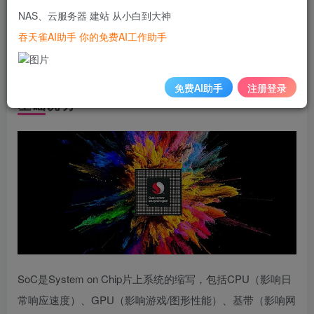
GeekBench的CPU多核性能排序
，
多核接近则取单核
（部分
NAS、云服务器 建站 从小白到大神
马甲系列排一起）
吞天雀AI助手 你的免费AI工作助手
善用ctrl+F页面搜索，快速转跳到目标型号
免费AI助手
注册登录
基础说明
SoC是System on Chip片上系统的缩写，包括CPU（影响日
常响应速度）、GPU（影响游戏/图形性能）、基带（影响网