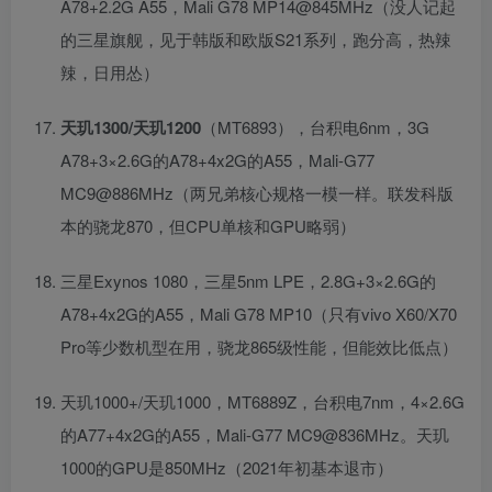
A78+2.2G A55，Mali G78 MP14@845MHz（没人记起
的三星旗舰，见于韩版和欧版S21系列，跑分高，热辣
辣，日用怂）
天玑1300/天玑1200
（MT6893），台积电6nm，3G
A78+3×2.6G的A78+4x2G的A55，Mali-G77
MC9@886MHz（两兄弟核心规格一模一样。联发科版
本的骁龙870，但CPU单核和GPU略弱）
三星Exynos 1080，三星5nm LPE，2.8G+3×2.6G的
A78+4x2G的A55，Mali G78 MP10（只有vivo X60/X70
Pro等少数机型在用，骁龙865级性能，但能效比低点）
天玑1000+/天玑1000，MT6889Z，台积电7nm，4×2.6G
的A77+4x2G的A55，Mali-G77 MC9@836MHz。天玑
1000的GPU是850MHz（2021年初基本退市）