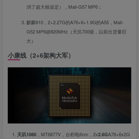
消了超大核设定），Mali-G57 MP6；
麒麟810，2×2.27G的A76+6×1.9G的A55，Mali-
G52 MP6@820MHz（天玑700级，以前出货量巨
大）
小康线（2+6架构大军）
天玑1080
，MT6877V，台积电6nm，2x
2.6G
A78+6x2G