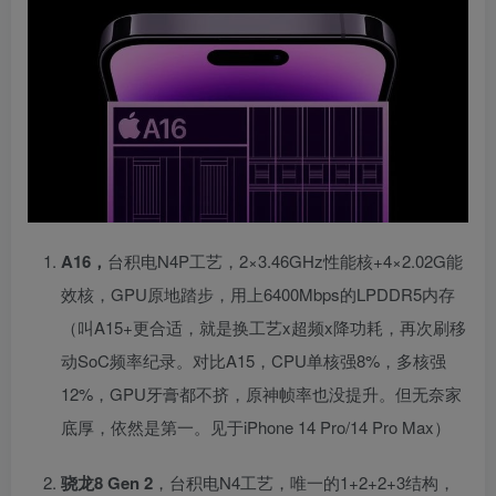
A16，
台积电N4P工艺，2×3.46GHz性能核+4×2.02G能
效核，GPU原地踏步，用上6400Mbps的LPDDR5内存
（叫A15+更合适，就是换工艺x超频x降功耗，再次刷移
动SoC频率纪录。对比A15，CPU单核强8%，多核强
12%，GPU牙膏都不挤，原神帧率也没提升。但无奈家
底厚，依然是第一。见于iPhone 14 Pro/14 Pro Max）
骁龙8 Gen 2
，台积电N4工艺，唯一的1+2+2+3结构，