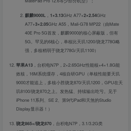
MatePad Pro 12.6等少部分机型）；
麒麟9000L
，
1×3.13
GHz A77+
2×2.54
GHz
A77+
3×2.05
GHz A55，Mali-G78 MP22（由Mate
40E Pro 5G首发，麒麟9000的核心屏蔽版，但有
5G。罕见的6核心，单核比天玑1200/骁龙778G略
强，多核稍弱于骁龙778G/天玑1100）
苹果A13
，台积电N7P，2×2.65GHz性能核+4×1.8G能
效核，16M系统缓存，4核自研GPU（单核性能要天玑
9000才能追上，多核小胜骁龙870/天玑1200，GPU在天
玑8100/骁龙870之上。发热猛、持续输出吃亏。见于
iPhone 11系列、SE 2、第9代iPad和天煞的Studio
Display显示器！）
骁龙865+/骁龙870
，台积电N7P，3.1/3.2G类