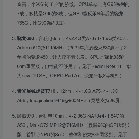
奇高，小米6“钉子户”的骄傲。CPU单核只有G95系列的
7成，多核是G95的8成，但GPU能反杀N年后的骁龙
765G，比G90强约3成）
骁龙680
，台积电6nm，4×2.4G类A73+4×1.9G类A53，
Adreno 610@1115MHz（2021年底的骁龙680赢不了21
年初的骁龙480，让人摸不着头发。CPU是骁龙835的
6nm重置版，但性能不够用了，见于Redmi Note 11、华
为nova 10 SE、OPPO Pad Air、荣耀平板8等机型）
紫光展锐虎贲T710，
12nm，4×1.8G A75+4×1.8G
A55，Imagination 9446@800MHz（竟然支持2K屏）
麒麟970，台积电10nm，4×2.36G的A73+4×1.84G的
A53，Mali-G72 MP12@746MHz（麒麟960的GPU增强
版，首颗带NPU的SoC，整体和骁龙835同级别。见于