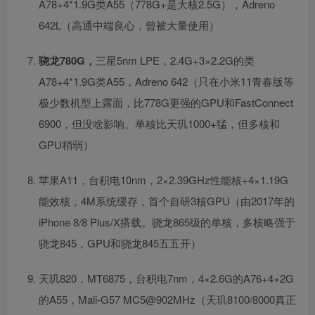
A78+4*1.9G类A55（778G+是大核2.5G），Adreno
642L（高通中端良心，曾被大量使用）
骁龙780G，
三星5nm LPE，2.4G+3×2.2G的类
A78+4*1.9G类A55，Adreno 642（只在小米11青春版等
极少数机型上露面，比778G更强的GPU和FastConnect
6900，但没啥影响。单核比天玑1000+猛，但多核和
GPU稍弱）
苹果A11，台积电10nm，2×2.39GHz性能核+4×1.19G
能效核，4M系统缓存，首个自研3核GPU（由2017年的
iPhone 8/8 Plus/X搭载。骁龙865级的单核，多核略强于
骁龙845，GPU和骁龙845五五开）
天玑820，MT6875，台积电7nm，4×2.6G的A76+4×2G
的A55，Mali-G57 MC5@902MHz（天玑8100/8000真正