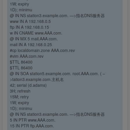
1W; expiry
1D); minimu
@ IN NS station3.example.com.
—>指名DNS服务器
www IN A 192.168.0.5
ftp IN A 192.168.0.15
w IN CNAME www.AAA.com.
@ IN MX 5 mail.AAA.com.
mail IN A 192.168.0.25
#cp localdomain.zone AAA.com.rev
#vim AAA.com.rev
$TTL 86400
$TTL 86400
@ IN SOA station5.example.com. root.AAA.com. (
–
>tation3.example.com.主机名
42; serial (d.adams)
3H; refresh
15M; retry
1W; expiry
1D); minimu
@ IN NS station3.example.com.
—>指名DNS服务器
5 IN PTR www.AAA.com.
15 IN PTR ftp.AAA.com.