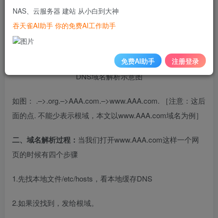
NAS、云服务器 建站 从小白到大神
功能：1.提供email寻路2.分散网络管理3.有效搜寻域4.分级管
吞天雀AI助手 你的免费AI工作助手
理域名
免费AI助手
注册登录
DNS域名解析示意图
如图： .–>.org.–>AAA.com.–>www.
AAA.com
. ［注意：这后
面的点. 不能少表示根域，本文以www.AAA.com域名为例］
二、域名解析过程：
当我们打开www.
AAA.com
这样一个网
页的时候有四个步骤
1.先找本地文件/etc/hosts，看本地缓存DNS
2.如果没找到，发给根域。