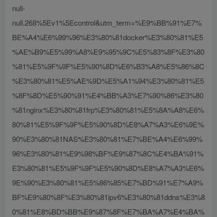
null-
null.268%5Ev1%5Econtrol&utm_term=%E9%BB%91%E7%
BE%A4%E6%99%96%E3%80%81docker%E3%80%81%E5
%AE%B9%E5%99%A8%E9%95%9C%E5%83%8F%E3%80
%81%E5%9F%9F%E5%90%8D%E6%B3%A8%E5%86%8C
%E3%80%81%E5%AE%9D%E5%A1%94%E3%80%81%E5
%8F%8D%E5%90%91%E4%BB%A3%E7%90%86%E3%80
%81nginx%E3%80%81frp%E3%80%81%E5%8A%A8%E6%
80%81%E5%9F%9F%E5%90%8D%E8%A7%A3%E6%9E%
90%E3%80%81NAS%E3%80%81%E7%BE%A4%E6%99%
96%E3%80%81%E9%98%BF%E9%87%8C%E4%BA%91%
E3%80%81%E5%9F%9F%E5%90%8D%E8%A7%A3%E6%
9E%90%E3%80%81%E5%86%85%E7%BD%91%E7%A9%
BF%E9%80%8F%E3%80%81ipv6%E3%80%81ddns%E3%8
0%81%E8%BD%BB%E9%87%8F%E7%BA%A7%E4%BA%