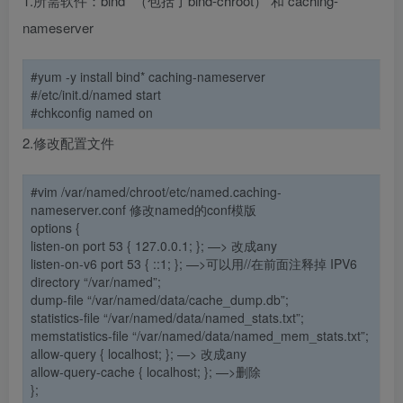
1.所需软件：bind* （包括了bind-chroot） 和 caching-
nameserver
#yum -y install bind* caching-nameserver
#/etc/init.d/named start
#chkconfig named on
2.修改配置文件
#vim /var/named/chroot/etc/named.caching-
nameserver.conf 修改named的conf模版
options {
listen-on port 53 {
127.0.0.1
; };
—> 改成any
listen-on-v6 port 53 { ::1; };
—>可以用//在前面注释掉 IPV6
directory “/var/named”;
dump-file “/var/named/data/cache_dump.db”;
statistics-file “/var/named/data/named_stats.txt”;
memstatistics-file “/var/named/data/named_mem_stats.txt”;
allow-query {
localhost
; };
—> 改成any
allow-query-cache { localhost; };
—>删除
};