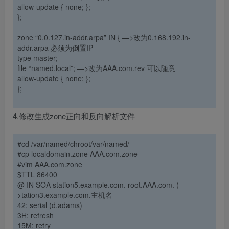
allow-update { none; };
};
zone “
0.0.127.in-addr.arpa
” IN { —>改为
0.168.192.in-
addr.arpa 必须为倒置IP
type master;
file “named.local”; —>改为
AAA
.
com.rev 可以随意
allow-update { none; };
};
4.修改生成zone正向和反向解析文件
#cd /var/named/chroot/var/named/
#cp localdomain.zone AAA.com.zone
#vim AAA.com.zone
$TTL 86400
@ IN SOA station5.example.com. root.AAA.com. (
–
>tation3.example.com.主机名
42; serial (d.adams)
3H; refresh
15M; retry