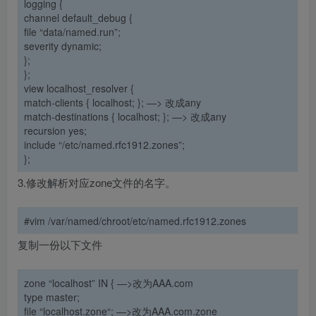
logging {
channel default_debug {
file “data/named.run”;
severity dynamic;
};
};
view localhost_resolver {
match-clients {
localhost
; };
—> 改成any
match-destinations {
localhost
; };
—> 改成any
recursion yes;
include “/etc/named.rfc1912.zones”;
};
3.修改解析对应zone文件的名字。
#vim /var/named/chroot/etc/named.rfc1912.zones
复制一份以下文件
zone “
localhost
” IN { —>改为
AAA
.
com
type master;
file “
localhost.zone
“; —>改为
AAA
.
com.zone