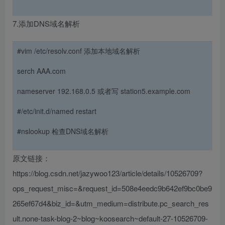
7.添加DNS域名解析
#vim /etc/resolv.conf 添加本地域名解析
serch AAA.com
nameserver 192.168.0.5 或者写 station5.example.com
#/etc/init.d/named restart
#nslookup 检查DNS域名解析
原文链接：
https://blog.csdn.net/jazywoo123/article/details/10526709?
ops_request_misc=&request_id=508e4eedc9b642ef9bc0be9
265ef67d4&biz_id=&utm_medium=distribute.pc_search_res
ult.none-task-blog-2~blog~koosearch~default-27-10526709-