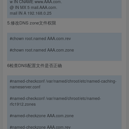
w IN CNAME www.AAA.com.
@ IN MX 5 mail.AAA.com.
mail IN A 192.168.0.25
5.修改DNS zone文件权限
#chown root.named AAA.com.rev
#chown root.named AAA.com.zone
6检查DNS配置文件是否正确
#named-checkconf /var/named/chroot/etc/named-caching-
nameserver.conf
#named-checkconf /var/named/chroot/etc/named-
rfc1912.zones
#named-checkzone AAA.com.zone
#named-checkzone AAA.com.rev