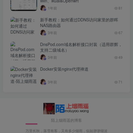
Win、ikuai&Openwrt
1年前
81
新手教程：如何通过DDNS访问家里的群晖
NAS路由器
3年前
67
DnsPod.com域名解析接口封装（适用群辉，
支持二级域名）
3年前
49
Docker安装nginx代理禅道
3年前
71
陌上烟雨遥的博客
万里长秋，落雪有客，又有多少烟雨，似如渺渺烟波