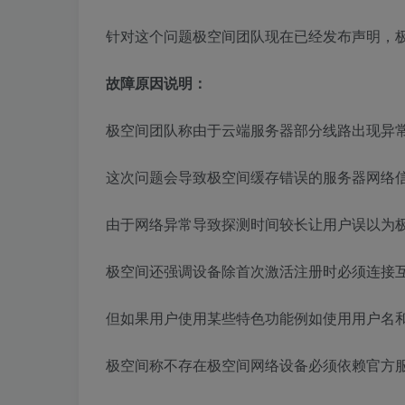
针对这个问题极空间团队现在已经发布声明，
故障原因说明：
极空间团队称由于云端服务器部分线路出现异
这次问题会导致极空间缓存错误的服务器网络信
由于网络异常导致探测时间较长让用户误以为
极空间还强调设备除首次激活注册时必须连接
但如果用户使用某些特色功能例如使用用户名
极空间称不存在极空间网络设备必须依赖官方