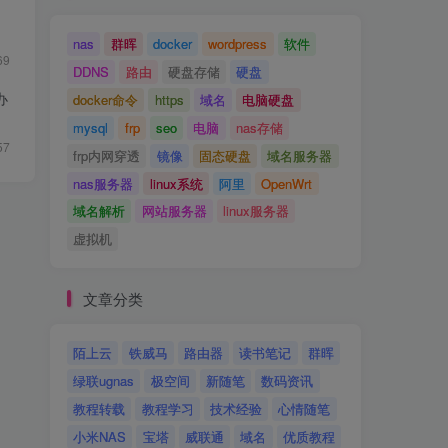
nas
群晖
docker
wordpress
软件
69
DDNS
路由
硬盘存储
硬盘
办
docker命令
https
域名
电脑硬盘
mysql
frp
seo
电脑
nas存储
57
frp内网穿透
镜像
固态硬盘
域名服务器
nas服务器
linux系统
阿里
OpenWrt
域名解析
网站服务器
linux服务器
虚拟机
文章分类
陌上云
铁威马
路由器
读书笔记
群晖
绿联ugnas
极空间
新随笔
数码资讯
教程转载
教程学习
技术经验
心情随笔
小米NAS
宝塔
威联通
域名
优质教程