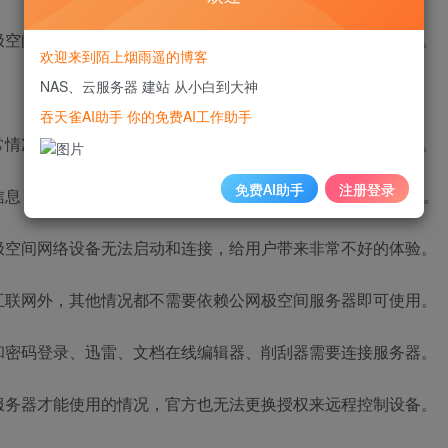
极空间称若用户使用用户名和密码登录都需要走极空间服务器。
欢迎来到陌上烟雨遥的博客
NAS、云服务器 建站 从小白到大神
吞天雀AI助手 你的免费AI工作助手
常情况，导致使用用户名和密码访问极空间网络设备遇到问题。
免费AI助手
注册登录
息，从1月1日凌晨到上午极空间重启或开机都需要探测网络。
极空间网络设备无法启动和连接，给用户带来非常不好的体验。
互联网外，其他情况都不需要依赖公网极空间服务器即可使用。
和密码登录、迅雷、文档在线编辑器、削刮器需要连接服务器。
服务器才能使用的情况，官方也无法更换授权来远程控制设备。