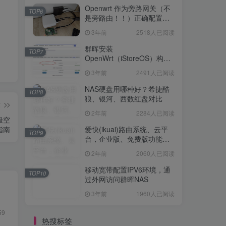
Openwrt 作为旁路网关（不
TOP6
是旁路由！！）正确配置方
法，性能测试 —— 破解迷思
3年前
2518人已阅读
群晖安装
TOP7
OpenWrt（iStoreOS）构建
旁路由配置
3年前
2491人已阅读
NAS硬盘用哪种好？希捷酷
TOP8
狼、银河、西数红盘对比
篇
2年前
2284人已阅读
极空
指南
爱快(ikuai)路由系统、云平
TOP9
台，企业版、免费版功能对
比
2年前
2060人已阅读
移动宽带配置IPV6环境，通
TOP10
过外网访问群晖NAS
3年前
1960人已阅读
59
热搜标签