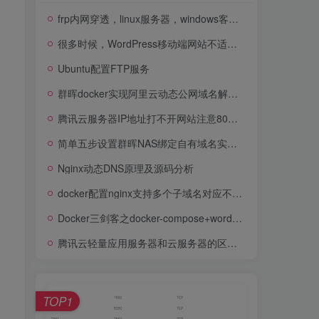
frp内网穿透，linux服务器，windows客户端
很多时候，WordPress移动端网站不适合展现所有菜单内容，设置隐藏式菜单更为合理。大多数WordPress主题都带有内置样式，这些样式会自动将导航菜单转换为移动端菜单。但是，很多时候站长们可能不希望在移动设备上使用相同的菜单，或者可能希望使用不同的菜单样式。
Ubuntu配置FTP服务
群晖docker实现阿里云动态公网域名解析ddns服务
腾讯云服务器IP地址打不开网站注意80端口的问题
简单五步设置群晖NAS绑定自有域名实现外网访问
Nginx动态DNS原理及源码分析
docker配置nginx支持多个子域名对应不同的项目目录
Docker三剑客之docker-compose+wordpress的博客搭建
腾讯云轻量应用服务器和云服务器的区别是什么？
TOP1