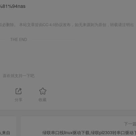
%81%94nas
必删除。 本站文章皆由CC-4.0协议发布，如无来源则为原创，转载请注明出
THE END
喜欢就支持一下吧
分享
收藏
下一
入来自
绿联串口线linux驱动下载,绿联pl2303转串口驱动