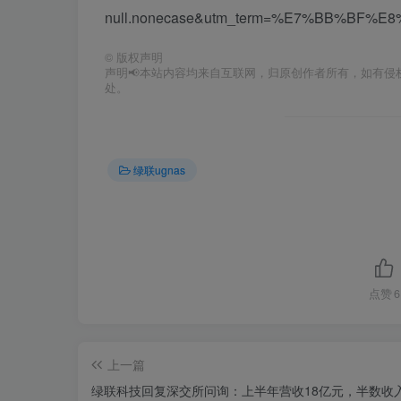
null.nonecase&utm_term=%E7%BB%BF%E8
©
版权声明
声明📢本站内容均来自互联网，归原创作者所有，如有侵权
处。
绿联ugnas
点赞
6
上一篇
绿联科技回复深交所问询：上半年营收18亿元，半数收