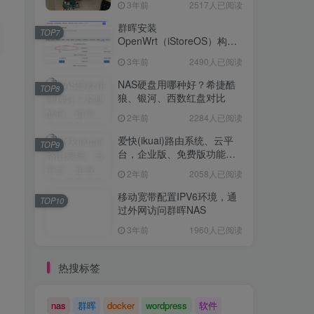
3年前
2517人已阅读
Openwrt 作为旁路网关（不
TOP6
是旁路由！！）正确配置方
群晖安装
TOP7
法，性能测试 —— 破解迷思
OpenWrt（iStoreOS）构建
3年前
2517人已阅读
旁路由配置
3年前
2490人已阅读
群晖安装
TOP7
OpenWrt（iStoreOS）构建
NAS硬盘用哪种好？希捷酷
TOP8
旁路由配置
狼、银河、西数红盘对比
3年前
2490人已阅读
2年前
2284人已阅读
NAS硬盘用哪种好？希捷酷
TOP8
狼、银河、西数红盘对比
爱快(ikuai)路由系统、云平
TOP9
台，企业版、免费版功能对
2年前
2284人已阅读
比
2年前
2058人已阅读
爱快(ikuai)路由系统、云平
TOP9
台，企业版、免费版功能对
移动宽带配置IPV6环境，通
TOP10
比
过外网访问群晖NAS
2年前
2058人已阅读
3年前
1960人已阅读
移动宽带配置IPV6环境，通
TOP10
过外网访问群晖NAS
热搜标签
3年前
1960人已阅读
nas
群晖
docker
wordpress
软件