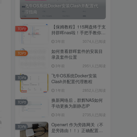
飞牛OS系统Docker安装Clash并配置代
理指南
5243人已阅读
飞牛OS系统Docker安装Clash并配置代
【保姆教程】115网盘终于支
理指南
TOP2
持群晖nas啦！手把手教你群
晖NAS-docker安装115网
3年前
3074人已阅读
【保姆教程】115网盘终于支
盘！
TOP2
持群晖nas啦！手把手教你群
如何查看群晖套件的安装目
TOP3
晖NAS-docker安装115网
录及套件位置
3年前
3074人已阅读
盘！
3年前
2951人已阅读
如何查看群晖套件的安装目
TOP3
录及套件位置
飞牛OS系统Docker安装
TOP4
Clash并配置代理教程
3年前
2951人已阅读
1年前
2852人已阅读
飞牛OS系统Docker安装
TOP4
Clash并配置代理教程
换新网络后，群辉NAS如何
TOP5
手动更换为新静态IP
1年前
2852人已阅读
3年前
2735人已阅读
换新网络后，群辉NAS如何
TOP5
手动更换为新静态IP
Openwrt 作为旁路网关（不
TOP6
是旁路由！！）正确配置方
3年前
2735人已阅读
法，性能测试 —— 破解迷思