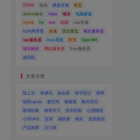
DDNS
路由
硬盘存储
硬盘
docker命令
https
域名
电脑硬盘
mysql
frp
seo
电脑
nas存储
frp内网穿透
镜像
固态硬盘
域名服务器
nas服务器
linux系统
阿里
OpenWrt
域名解析
网站服务器
linux服务器
虚拟机
文章分类
陌上云
铁威马
路由器
读书笔记
群晖
绿联ugnas
极空间
新随笔
数码资讯
教程转载
教程学习
技术经验
心情随笔
小米NAS
宝塔
威联通
域名
优质教程
产品推荐
云计算