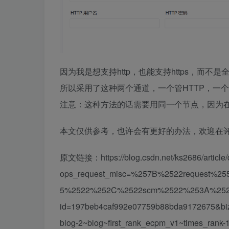
因为我是想支持http，也能支持https，而不是全
所以采用了这种两个通道，一个管HTTP，一个
注意：这种方法的话需要用同一个节点，因为
本文仅供参考，也许会有更好的办法，欢迎在
原文链接：https://blog.csdn.net/ks2686/article/
ops_request_misc=%257B%2522request%2
5%2522%252C%2522scm%2522%253A%25222
id=197beb4caf992e07759b88bda9172675&biz_i
blog-2~blog~first_rank_ecpm_v1~times_rank-