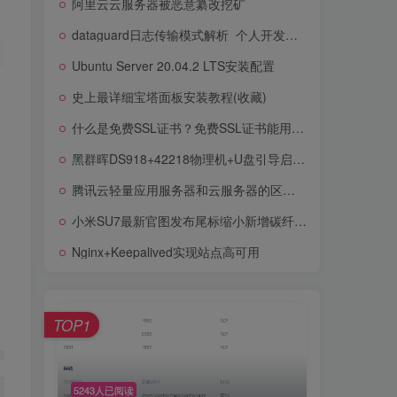
阿里云云服务器被恶意纂改挖矿
极空间发布多款重磅NAS新品，开启私有云新世代
dataguard日志传输模式解析_个人开发者的服务器日志收集
阿里云云服务器被恶意纂改挖矿
Ubuntu Server 20.04.2 LTS安装配置
dataguard日志传输模式解析_个人开发者的服务器日志收集
史上最详细宝塔面板安装教程(收藏)
Ubuntu Server 20.04.2 LTS安装配置
什么是免费SSL证书？免费SSL证书能用吗？
史上最详细宝塔面板安装教程(收藏)
黑群晖DS918+42218物理机+U盘引导启动安装流程梳理
什么是免费SSL证书？免费SSL证书能用吗？
腾讯云轻量应用服务器和云服务器的区别是什么？
黑群晖DS918+42218物理机+U盘引导启动安装流程梳理
小米SU7最新官图发布尾标缩小新增碳纤维后视镜
腾讯云轻量应用服务器和云服务器的区别是什么？
Nginx+Keepalived实现站点高可用
小米SU7最新官图发布尾标缩小新增碳纤维后视镜
Nginx+Keepalived实现站点高可用
TOP1
TOP1
5243人已阅读