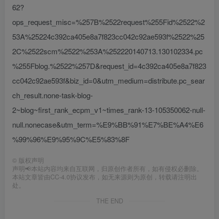
62?
ops_request_misc=%257B%2522request%255Fid%2522%2
53A%25224c392ca405e8a7f823cc042c92ae593f%2522%25
2C%2522scm%2522%253A%252220140713.130102334.pc
%255Fblog.%2522%257D&request_id=4c392ca405e8a7f823
cc042c92ae593f&biz_id=0&utm_medium=distribute.pc_sear
ch_result.none-task-blog-
2~blog~first_rank_ecpm_v1~times_rank-13-105350062-null-
null.nonecase&utm_term=%E9%BB%91%E7%BE%A4%E6
%99%96%E9%95%9C%E5%83%8F
©
版权声明
声明📢本站内容均来自互联网，归原创作者所有，如有侵权必删除。
本站文章皆由CC-4.0协议发布，如无来源则为原创，转载请注明出
处。
THE END