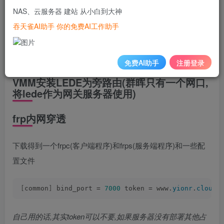
NAS、云服务器 建站 从小白到大神
首先下载必要的工具
吞天雀AI助手 你的免费AI工作助手
<
span 
class
=
"token function"
>
mkdir
<
/span
>
 -p /tmp/
免费AI助手
注册登录
VMM安装LEDE为旁路由(群晖只有一个网口,
将lede作为网关服务器使用)
frp内网穿透
下载得到一个frpc(客户端程序)和frps(服务端程序)和一些配
置文件
[
common
]
 bind_port = 
7000
 token = www.
yionr
.
cloud
 
自己用的话,其实token可以不要,如果服务器没有部署其他占