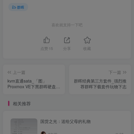
群晖
喜欢就支持一下吧
点赞
15
分享
收藏
上一篇
下一篇
kvm直通sata_「图」
群晖经典第三方套件_强烈推
Proxmox VE下黑群晖硬盘休
荐群晖下载套件玩物下志
眠问题（不直通SATA控制
器）[解决方案]_高清时代论
相关推荐
坛...
国货之光：送给父母的礼物