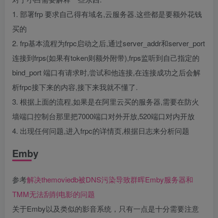
1. 部署frp 要求自己得有域名,云服务器.这些都是要额外花钱
买的
2. frp基本流程为frpc启动之后,通过server_addr和server_port
连接到frps(如果有token则额外附带),frps监听到自己指定的
bind_port 端口有请求时,尝试和他连接,在连接成功之后会解
析frpc接下来的内容,接下来我就不懂了.
3. 根据上面的流程,如果是在阿里云买的服务器,需要在防火
墙端口控制台那里把7000端口对外开放,520端口对内开放
4. 出现任何问题,进入frpc的详情页,根据日志来分析问题
Emby
参考
解决themoviedb被DNS污染导致群晖Emby服务器和
TMM无法刮削电影的问题
关于Emby以及类似的影音系统，只有一点是十分需要注意