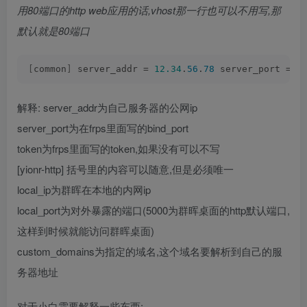
用80端口的http web应用的话,vhost那一行也可以不用写,那
默认就是80端口
[
common
]
 server_addr = 
12.34
.
56
.
78
 server_port = 
7
解释: server_addr为自己服务器的公网ip
server_port为在frps里面写的bind_port
token为frps里面写的token,如果没有可以不写
[yionr-http] 括号里的内容可以随意,但是必须唯一
local_ip为群晖在本地的内网ip
local_port为对外暴露的端口(5000为群晖桌面的http默认端口,
这样到时候就能访问群晖桌面)
custom_domains为指定的域名,这个域名要解析到自己的服
务器地址
对于小白需要解释一些东西: