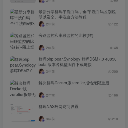
2年前
60
最新分享群晖半洗白码，全/半洗白码区别说
明以及全、半洗白方法教程
2年前
122
旁路监控和串联监控的比较(转)
2年前
48
群晖php pear,Synology 群晖DSM7.0 40850
beta 版本各机型固件下载链接
3年前
200
解决群晖Docker版zerotier报错无限重启
2年前
166
群晖NAS外网访问设置
3年前
210