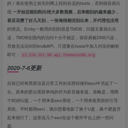
的！请在使用之前先到网上找到合适的hosts，否则很容易出
现
一开始还能刮削出绝大多数视频，后来能刮的越来越少，
甚至花费了好几天刮，一张海报都没刮出来，开代理也没用
的情况。Emby一般用的刮削器是TMDB，问题主要就出在
这，TMDB在国内的访问十分不稳定，很容易被DNS污染，
导致无法访问到tmdbAPI。只需要在hosts中加入对应的解析
即可：
13.224.161.90 api.themoviedb.org
2020-7-6更新
目前已经将黑群涉及日常工作的东西转移到esxi中另起了一
台。原来的那台黑群单纯的作为影音服务器。策略是，用两
个8G的U盘，一个用来装esxi系统，一个用来装黑群的引导
系统。平时都用esxi，偶尔想看电影了换个U盘，换个硬盘开
起来就行了。这里说几个esxi在这个硬件平台上的一些问
题。