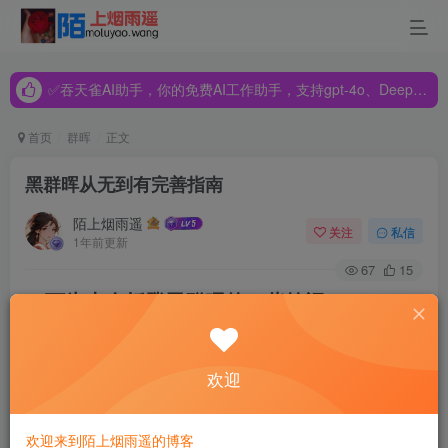
✅吞天雀AI助手，你的免费AI工作助手，支持gpt-4o、DeepSeek、Claude🔥🔥🔥🔥
✅吞天雀AI助手，你的免费AI工作助手，支持gpt-4o、DeepSeek、Claude🔥🔥🔥🔥
✅吞天雀AI助手，你的免费AI工作助手，支持gpt-4o、DeepSeek、Claude🔥🔥🔥🔥
首页
群晖
正文
黑群晖从无到有完善指南
陌上烟雨遥
关注
私信
1年前更新
67
15
一下为本人折腾黑群晖的一些笔记
写本文是为了让自己以后不再通过一堆网站的指
欢迎
导,只通过这一篇文章完成群晖从零到比较完美的
形态的配置，更多是为自己服务，但是给新人也能
看。
欢迎来到陌上烟雨遥的博客