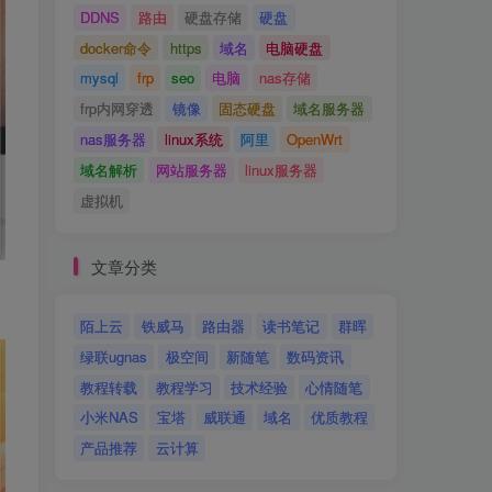
DDNS
路由
硬盘存储
硬盘
docker命令
https
域名
电脑硬盘
mysql
frp
seo
电脑
nas存储
frp内网穿透
镜像
固态硬盘
域名服务器
nas服务器
linux系统
阿里
OpenWrt
域名解析
网站服务器
linux服务器
虚拟机
文章分类
陌上云
铁威马
路由器
读书笔记
群晖
绿联ugnas
极空间
新随笔
数码资讯
教程转载
教程学习
技术经验
心情随笔
小米NAS
宝塔
威联通
域名
优质教程
产品推荐
云计算