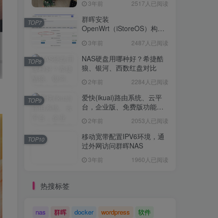
3年前
2517人已阅读
Openwrt 作为旁路网关（不
TOP6
是旁路由！！）正确配置方
群晖安装
TOP7
法，性能测试 —— 破解迷思
OpenWrt（iStoreOS）构建
3年前
2517人已阅读
旁路由配置
3年前
2487人已阅读
群晖安装
TOP7
OpenWrt（iStoreOS）构建
NAS硬盘用哪种好？希捷酷
TOP8
旁路由配置
狼、银河、西数红盘对比
3年前
2487人已阅读
2年前
2284人已阅读
NAS硬盘用哪种好？希捷酷
TOP8
狼、银河、西数红盘对比
爱快(ikuai)路由系统、云平
TOP9
台，企业版、免费版功能对
2年前
2284人已阅读
比
2年前
2053人已阅读
爱快(ikuai)路由系统、云平
TOP9
台，企业版、免费版功能对
移动宽带配置IPV6环境，通
TOP10
比
过外网访问群晖NAS
2年前
2053人已阅读
3年前
1960人已阅读
移动宽带配置IPV6环境，通
TOP10
过外网访问群晖NAS
热搜标签
3年前
1960人已阅读
nas
群晖
docker
wordpress
软件