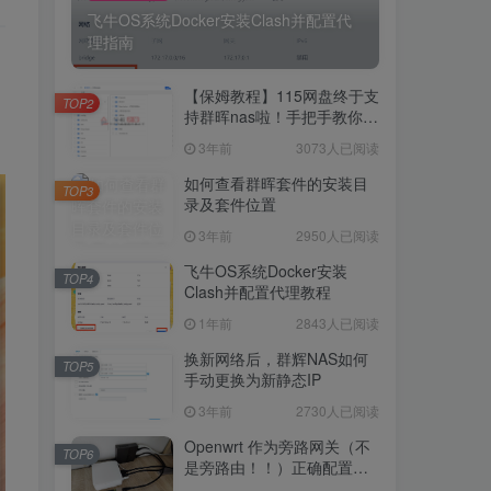
飞牛OS系统Docker安装Clash并配置代
理指南
5234人已阅读
飞牛OS系统Docker安装Clash并配置代
【保姆教程】115网盘终于支
理指南
TOP2
持群晖nas啦！手把手教你群
晖NAS-docker安装115网
3年前
3073人已阅读
【保姆教程】115网盘终于支
盘！
TOP2
持群晖nas啦！手把手教你群
如何查看群晖套件的安装目
TOP3
晖NAS-docker安装115网
录及套件位置
3年前
3073人已阅读
盘！
3年前
2950人已阅读
如何查看群晖套件的安装目
TOP3
录及套件位置
飞牛OS系统Docker安装
TOP4
Clash并配置代理教程
3年前
2950人已阅读
1年前
2843人已阅读
飞牛OS系统Docker安装
TOP4
Clash并配置代理教程
换新网络后，群辉NAS如何
TOP5
手动更换为新静态IP
1年前
2843人已阅读
3年前
2730人已阅读
换新网络后，群辉NAS如何
TOP5
手动更换为新静态IP
Openwrt 作为旁路网关（不
TOP6
是旁路由！！）正确配置方
3年前
2730人已阅读
法，性能测试 —— 破解迷思