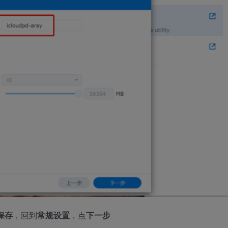
保存
，回到
常规设置
，点
下一步