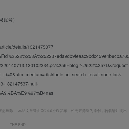
果账号）
ticle/details/132147537?
55Fid%2522%253A%252237eda9db9feaac9bdc459e4b8cba76
0140713.130102334.pc%255Fblog.%2522%257D&request
d=0&utm_medium=distribute.pc_search_result.none-task-
13-132147537-null-
E7%A9%BA%E9%97%B4nas
必删除。 本站文章皆由CC-4.0协议发布，如无来源则为原创，转载请注明出
THE END