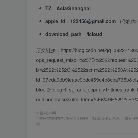
TZ
：
Asia/Shanghai
apple_id
：
123456@gmail.com
（你的苹
download_path
：
/icloud
原文链接：https://blog.csdn.net/qq_39227136/ar
ops_request_misc=%257B%2522request%2
b%2522%252C%2522scm%2522%253A%25222
id=37eda9db9feaac9bdc459e4b8cba765b&biz_i
blog-2~blog~first_rank_ecpm_v1~times_rank-
null.nonecase&utm_term=%E6%9E%81%
©
版权声明
声明📢本站内容均来自互联网，归原创作者所有，如有侵权
处。