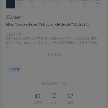
原文链接：
https://blog.csdn.net/YsDou/article/details/123620935
©
版权声明
声明📢本站内容均来自互联网，归原创作者所有，如有侵权必删除。
本站文章皆由CC-4.0协议发布，如无来源则为原创，转载请注明出
处。
THE END
群晖
喜欢就支持一下吧
点赞
0
分享
收藏