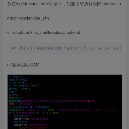
放在/opt/Jenkins_shell目录下，别忘了给执行权限 chmod +x
mkdir /opt/jenkins_shell
vim /opt/Jenkins_shell/deployCluster.sh
#! /bin/sh #接收外部参数 harbor_url=$1 harbor_project
o "容器启动成功"