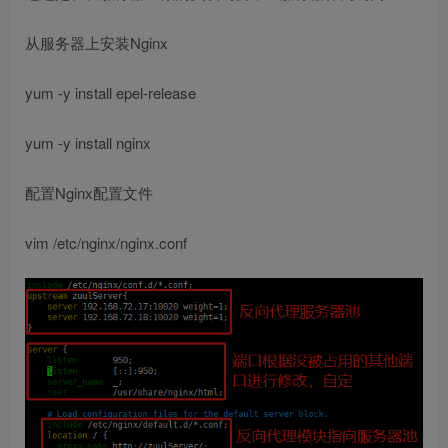
从服务器上安装Nginx
yum -y install epel-release
yum -y install nginx
配置Nginx配置文件
vim /etc/nginx/nginx.conf