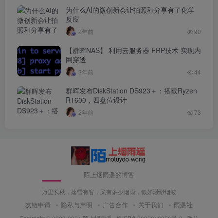
为什么AI的微创新会让拍照和分享有了化学
反应
2年前
90
【群晖NAS】 利用云服务器 FRP技术 实现内
网穿透
3年前
44
群晖发布DiskStation DS923＋：搭载Ryzen
R1600，四盘位设计
2年前
73
陌上烟雨遥的博客
万里长秋，落雪有客，又有多少烟雨，似如渺渺烟波
友链申请
隐私与声明
广告合作
关于我们
雨遥社