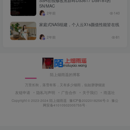
SSH在线修改黑群晖DS3617 DS918+的
SN/MAC
2年前
140
家庭式NAS组建，个人云X1s颜值性能皆在线
2年前
81
陌上烟雨遥的博客
万里长秋，落雪有客，又有多少烟雨，似如渺渺烟波
友链申请
隐私与声明
广告合作
关于我们
雨遥社
Copyright © 2023-2024
陌上烟雨遥
·
豫ICP备2022018256号-3
· 豫公
网安备41010502005755号 ·