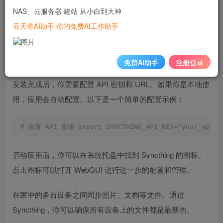
NAS、云服务器 建站 从小白到大神
标、自动更新、Finder 集成等功能，使得在 macOS 上使用
吞天雀AI助手 你的免费AI工作助手
Syncthing 更加方便。
brew install --cask syncthing 
免费AI助手
注册登录
安装完成后，你需要配置 API 密钥和 URL。如果你是本地使
用，应用会自动配置。以下是一个简单的配置示例：
# 设置 API 密钥 export SYNCTHING_API_KEY="your_api_ke
启动应用后，你可以在系统托盘中找到 Syncthing 的图标。
点击图标可以打开 WebGUI 进行进一步的配置和管理。
在家中的多台设备之间同步照片、文档等文件。通过
Syncthing，你可以确保所有设备上的文件都是最新的。