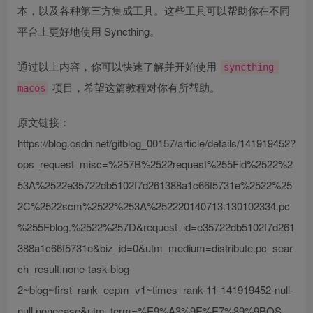
本，以及各种第三方集成工具。这些工具可以帮助你在不同
平台上更好地使用 Syncthing。
通过以上内容，你可以快速了解并开始使用
syncthing-
项目，希望这篇教程对你有所帮助。
macos
原文链接：
https://blog.csdn.net/gitblog_00157/article/details/141919452?
ops_request_misc=%257B%2522request%255Fid%2522%2
53A%2522e35722db5102f7d261388a1c66f5731e%2522%25
2C%2522scm%2522%253A%252220140713.130102334.pc
%255Fblog.%2522%257D&request_id=e35722db5102f7d261
388a1c66f5731e&biz_id=0&utm_medium=distribute.pc_sear
ch_result.none-task-blog-
2~blog~first_rank_ecpm_v1~times_rank-11-141919452-null-
null.nonecase&utm_term=%E9%A3%9E%E7%89%9BOS