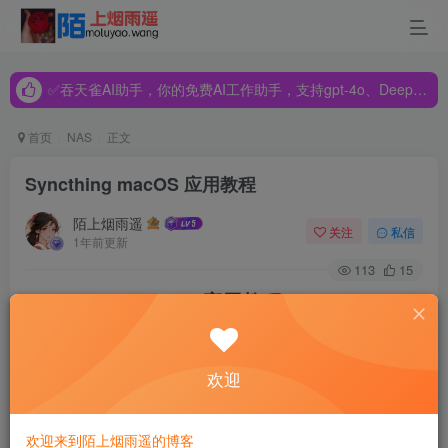
✅吞天雀AI助手，你的免费AI工作助手，支持gpt-4o、DeepSeek、Claude🔥🔥🔥🔥
✅吞天雀AI助手，你的免费AI工作助手，支持gpt-4o、DeepSeek、Claude🔥🔥🔥🔥
✅吞天雀AI助手，你的免费AI工作助手，支持gpt-4o、DeepSeek、Claude🔥🔥🔥🔥
首页
NAS
正文
Syncthing macOS 应用教程
陌上烟雨遥
关注
私信
1年前更新
113
15
Syncthing macOS 应用教程
Syncthing 是一个开源的文件同步工具，它可以在多台设备
欢迎
之间同步文件。
是 Syncthing 的
syncthing-macos
macOS 应用版本，它将 Syncthing 的后台进程包装成一个更
欢迎来到陌上烟雨遥的博客
像原生 macOS 应用的界面。这个应用提供了系统托盘图