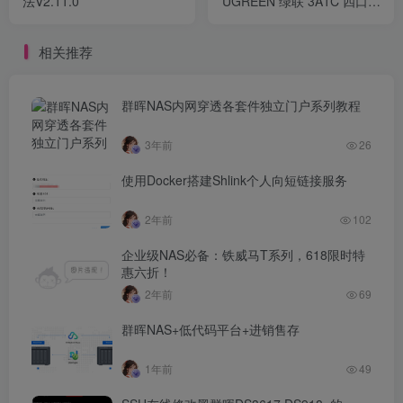
法V2.11.0
UGREEN 绿联 3A1C 四口多
功能扩展坞（带 SD 卡槽
版）...
相关推荐
群晖NAS内网穿透各套件独立门户系列教程
3年前
26
使用Docker搭建Shlink个人向短链接服务
2年前
102
企业级NAS必备：铁威马T系列，618限时特
惠六折！
2年前
69
群晖NAS+低代码平台+进销售存
1年前
49