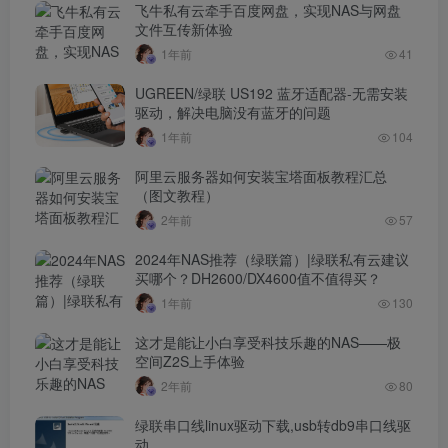
飞牛私有云牵手百度网盘，实现NAS与网盘
文件互传新体验
1年前
41
UGREEN/绿联 US192 蓝牙适配器-无需安装
驱动，解决电脑没有蓝牙的问题
1年前
104
阿里云服务器如何安装宝塔面板教程汇总
（图文教程）
2年前
57
2024年NAS推荐（绿联篇）|绿联私有云建议
买哪个？DH2600/DX4600值不值得买？
1年前
130
这才是能让小白享受科技乐趣的NAS——极
空间Z2S上手体验
2年前
80
绿联串口线linux驱动下载,usb转db9串口线驱
动