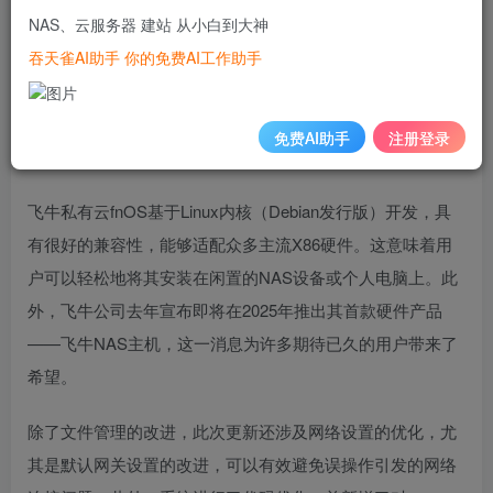
在这次更新中，最值得注意的是新增的“删除文件偏好”设
NAS、云服务器 建站 从小白到大神
置。用户可以自定义当从使用SMB等共享协议挂载的外部设
吞天雀AI助手 你的免费AI工作助手
备中删除文件时，这些文件是否被转移至回收站。此功能旨
在有效避免误删文件的情况，对于经常需要处理大量文件的
免费AI助手
注册登录
用户而言，这无疑是一个实用且人性化的增强。
飞牛私有云fnOS基于Linux内核（Debian发行版）开发，具
有很好的兼容性，能够适配众多主流X86硬件。这意味着用
户可以轻松地将其安装在闲置的NAS设备或个人电脑上。此
外，飞牛公司去年宣布即将在2025年推出其首款硬件产品
——飞牛NAS主机，这一消息为许多期待已久的用户带来了
希望。
除了文件管理的改进，此次更新还涉及网络设置的优化，尤
其是默认网关设置的改进，可以有效避免误操作引发的网络