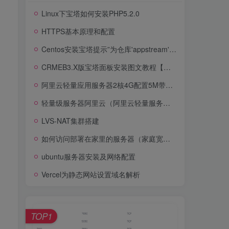
Linux下宝塔如何安装PHP5.2.0
HTTPS基本原理和配置
Centos安装宝塔提示”为仓库'appstream'下载元数据失败”报错的解决方法
CRMEB3.X版宝塔面板安装图文教程【小白通俗易懂】
阿里云轻量应用服务器2核4G配置5M带宽优惠价格100元/年1100GB流量
轻量级服务器阿里云（阿里云轻量服务器配置）
LVS-NAT集群搭建
如何访问部署在家里的服务器（家庭宽带能够申请公网IP）
ubuntu服务器安装及网络配置
Vercel为静态网站设置域名解析
TOP1