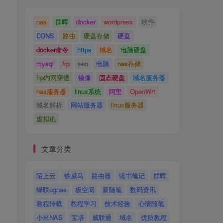
nas
群晖
docker
wordpress
软件
DDNS
路由
硬盘存储
硬盘
docker命令
https
域名
电脑硬盘
mysql
frp
seo
电脑
nas存储
frp内网穿透
镜像
固态硬盘
域名服务器
nas服务器
linux系统
阿里
OpenWrt
域名解析
网站服务器
linux服务器
虚拟机
文章分类
陌上云
铁威马
路由器
读书笔记
群晖
绿联ugnas
极空间
新随笔
数码资讯
教程转载
教程学习
技术经验
心情随笔
小米NAS
宝塔
威联通
域名
优质教程