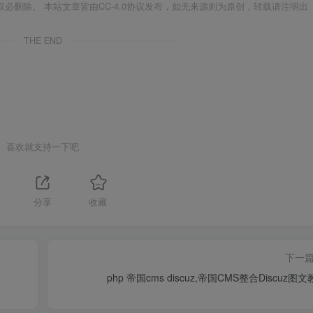
必删除。 本站文章皆由CC-4.0协议发布，如无来源则为原创，转载请注明出
THE END
喜欢就支持一下吧
1
分享
收藏
下一
php 帝国cms discuz,帝国CMS整合Discuz图