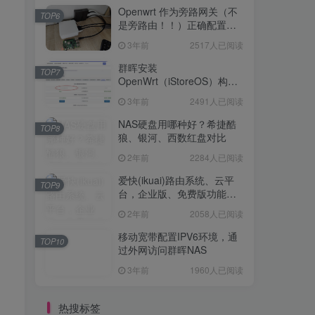
Openwrt 作为旁路网关（不
TOP6
是旁路由！！）正确配置方
法，性能测试 —— 破解迷思
3年前
2517人已阅读
群晖安装
TOP7
OpenWrt（iStoreOS）构建
旁路由配置
3年前
2491人已阅读
NAS硬盘用哪种好？希捷酷
TOP8
狼、银河、西数红盘对比
2年前
2284人已阅读
爱快(ikuai)路由系统、云平
TOP9
台，企业版、免费版功能对
比
2年前
2058人已阅读
移动宽带配置IPV6环境，通
TOP10
过外网访问群晖NAS
3年前
1960人已阅读
热搜标签