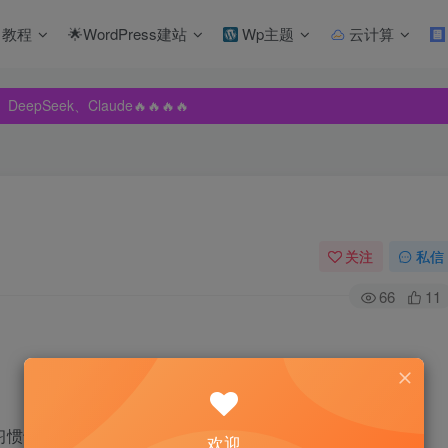
教程
🌟WordPress建站
Wp主题
云计算
pSeek、Claude🔥🔥🔥🔥
pSeek、Claude🔥🔥🔥🔥
pSeek、Claude🔥🔥🔥🔥
了
关注
私信
66
11
。
习惯于分区。但对于SSD分区，现在却多了一些质疑的声音：
欢迎