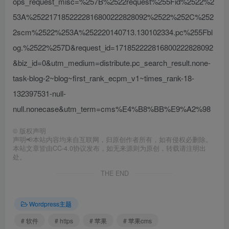
ops_request_misc=%257B%2522request%255Fid%2522%2
53A%2522171852222816800222828092%2522%252C%252
2scm%2522%253A%252220140713.130102334.pc%255Fbl
og.%2522%257D&request_id=171852222816800222828092
&biz_id=0&utm_medium=distribute.pc_search_result.none-
task-blog-2~blog~first_rank_ecpm_v1~times_rank-18-
132397531-null-
null.nonecase&utm_term=cms%E4%B8%BB%E9%A2%98
©
版权声明
声明📢本站内容均来自互联网，归原创作者所有，如有侵权必删除。
本站文章皆由CC-4.0协议发布，如无来源则为原创，转载请注明出
处。
THE END
Wordpress主题
# 软件
# https
# 苹果
# 苹果cms