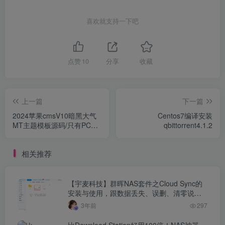
喜欢就支持一下吧
点赞
10
分享
收藏
上一篇
下一篇
2024苹果cmsV10暗黑大气
Centos7编译安装
MT主题模板源码/只有PC版
qbittorrent4.1.2
本
相关推荐
【宇麦科技】群晖NAS套件之Cloud Sync的
安装与使用，跟数据丢失、误删、清零说拜
拜
3年前
297
比Download Station好用100倍！NAS神器