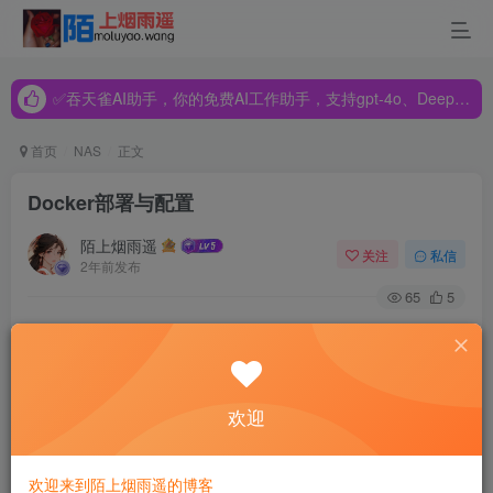
✅吞天雀AI助手，你的免费AI工作助手，支持gpt-4o、DeepSeek、Claude🔥🔥🔥🔥
✅吞天雀AI助手，你的免费AI工作助手，支持gpt-4o、DeepSeek、Claude🔥🔥🔥🔥
✅吞天雀AI助手，你的免费AI工作助手，支持gpt-4o、DeepSeek、Claude🔥🔥🔥🔥
首页
NAS
正文
Docker部署与配置
陌上烟雨遥
关注
私信
2年前发布
65
5
Docker 最初是 dotCloud 公司创始人 Solomon Hykes 在法国
期间发起的一个公司内部项目，它是基于 dotCloud 公司多年
云服务技术的一次革新，并于 2013 年 3 月以 Apache 2.0 授
欢迎
权协议开源，主要项目代码在 GitHub 上进行维护
欢迎来到陌上烟雨遥的博客
Docker 项目后来还加入了 Linux 基金会，并成立推动 开放