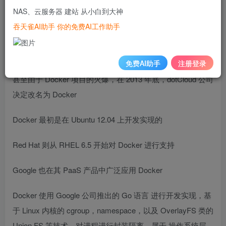
NAS、云服务器 建站 从小白到大神
容器联盟（OCI）
吞天雀AI助手 你的免费AI工作助手
Docker 自开源后受到广泛的关注和讨论，至今其 GitHub 项
目 已经超过 5 万 7 千个星标和一万多个 fork
免费AI助手
注册登录
甚至由于 Docker 项目的火爆，在 2013 年底，dotCloud 公司
决定改名为 Docker
Docker 最初是在 Ubuntu 12.04 上开发实现的
Red Hat 则从 RHEL 6.5 开始对 Docker 进行支持
Google 也在其 PaaS 产品中广泛应用 Docker
Docker 使用 Google 公司推出的 Go 语言 进行开发实现，基
于 Linux 内核的 cgroup，namespace，以及 OverlayFS 类的
Union FS 等技术，对进程进行封装隔离，属于 操作系统层