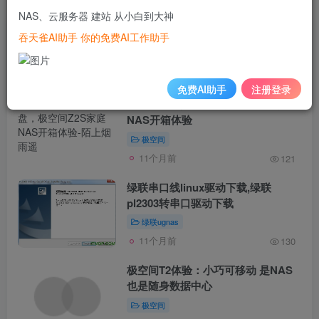
NAS、云服务器 建站 从小白到大神
文章
21211
收藏
0
区
1
笔记
0
粉丝
1
吞天雀AI助手 你的免费AI工作助手
发布
排序
21211
免费AI助手
注册登录
轻松搭建私人网盘，极空间Z2S家庭
NAS开箱体验
极空间
11个月前
121
绿联串口线linux驱动下载,绿联
pl2303转串口驱动下载
绿联ugnas
11个月前
130
极空间T2体验：小巧可移动 是NAS
也是随身数据中心
极空间