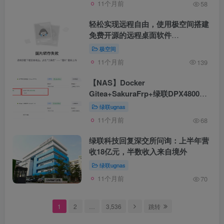
11个月前
58
轻松实现远程自由，使用极空间搭建
免费开源的远程桌面软件
【RustDesk】
极空间
11个月前
139
【NAS】Docker
Gitea+SakuraFrp+绿联DPX4800标
搭建私有代码托管平台
绿联ugnas
11个月前
68
绿联科技回复深交所问询：上半年营
收18亿元，半数收入来自境外
绿联ugnas
11个月前
70
1
2
…
3,536
跳转