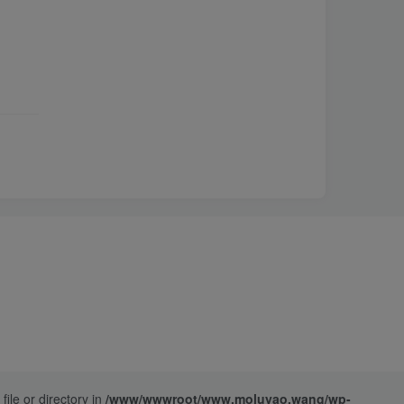
ile or directory in
/www/wwwroot/www.moluyao.wang/wp-