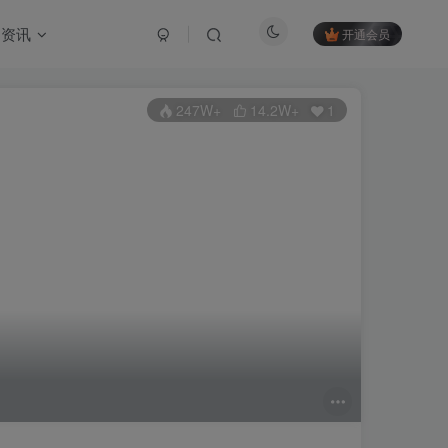
资讯
开通会员
247W+
14.2W+
1