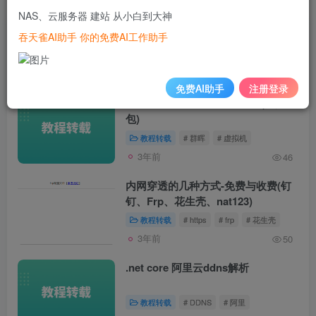
NAS、云服务器 建站 从小白到大神
文章
21211
收藏
0
区
1
笔记
0
粉丝
1
吞天雀AI助手 你的免费AI工作助手
发布
排序
21211
免费AI助手
注册登录
VMware虚拟机群晖7.2 Beta (懒人
包)
教程转载
# 群晖
# 虚拟机
3年前
46
内网穿透的几种方式-免费与收费(钉
钉、Frp、花生壳、nat123)
教程转载
# https
# frp
# 花生壳
3年前
50
.net core 阿里云ddns解析
教程转载
# DDNS
# 阿里