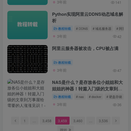
3年前
141
Python实现阿里云DDNS动态域名解
析
教程转载
# DDNS
# 域名服务器
# 阿里
3年前
42
阿里云服务器被攻击，CPU被占满
教程转载
3年前
47
NAS是什么？是存放各位小姐姐和大
姐姐的神器！转篇入门级的文章到万
事屋给需要的人涨涨见识！
教程转载
# nas
# docker
# 硬盘存储
3年前
36
1
…
3,458
3,459
3,460
…
3,536
跳转