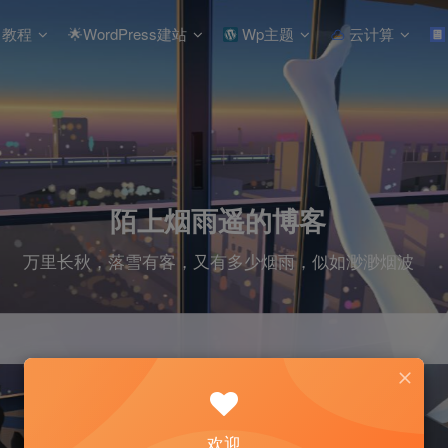
教程
🌟WordPress建站
Wp主题
云计算
陌上烟雨遥的博客
万里长秋，落雪有客，又有多少烟雨，似如渺渺烟波
欢迎