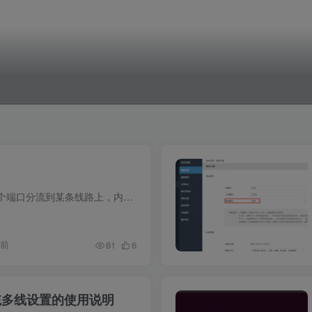
一、名词解释指定某个端口分流到某条线路上，内网指定IP访问外网某些端口走特定的出口。 二、设置方法分两种分流方式1、外网线路选择协议，选择你要指定的线路，在源地址处写上你的指定IP地址。...
年前
81
6
系统多线设置的使用说明