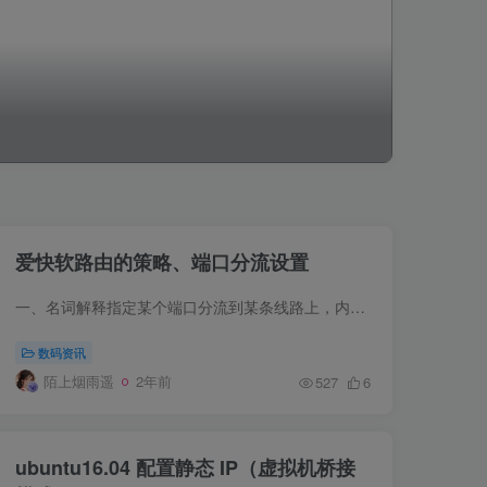
爱快软路由的策略、端口分流设置
一、名词解释指定某个端口分流到某条线路上，内网指定IP访问外网某些端口走特定的出口。 二、设置方法分两种分流方式1、外网线路选择协议，选择你要指定的线路，在源地址处写上你的指定IP地址。...
数码资讯
陌上烟雨遥
2年前
527
6
ubuntu16.04 配置静态 IP（虚拟机桥接