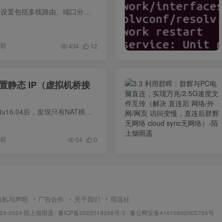
爱快2.0路由系统多线设置包括多线路由、端口分流、协议分流以及域名分流。如果你想使用该功能，需要注意的是此处设置的前提是有两条或两条以上线路。如果你的网吧只有一条线路，那就不需要在此...
年前
434
12
4 配置静态 IP（虚拟机桥接
在虚拟机安装好ubuntu16.04后，发现只有NAT模式可以上网，而桥接模式不能上网，经过一番摸索总结方法如下：一、配置IP地址、默认网关、子网掩码命令：1. ifconfi...
年前
54
0
隐私与声明
广告合作
关于我们
雨遥社
023-2024
陌上烟雨遥
·
豫ICP备2022018256号-3
· 豫公网安备41010502005755号 ·