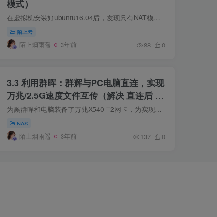
模式）
在虚拟机安装好ubuntu16.04后，发现只有NAT模式可以上网，而桥接模式不能上网，经过一番摸索总结方法如下：一、配置IP地址、默认网关、子网掩码命令：1. ifconfi...
陌上云
陌上烟雨遥
3年前
88
0
3.3 利用群晖：群辉与PC电脑直连，实现
万兆/2.5G速度文件互传（解决 直连后 网
络/外网/网页 访问变慢，直连后群辉无网
为黑群晖和电脑装备了万兆X540 T2网卡，为实现万兆速度的文件互传，决定将黑群晖直连PC，其需要注意的点有以下三点：为实现固定IP访问群辉，这里建议修改PC和群...
络 cloud sync无网络）
NAS
陌上烟雨遥
3年前
137
0