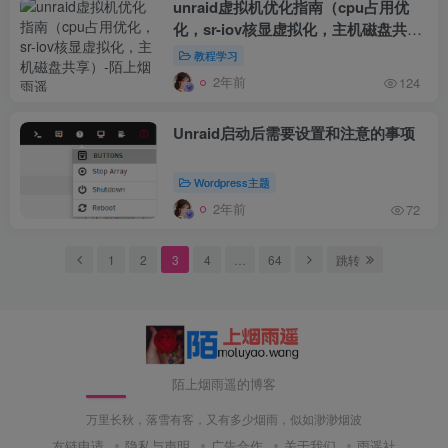
unraid虚拟机优化指南（cpu占用优
化，sr-iov核显虚拟化，主机磁盘共
享）
教程学习
2年前
124
Unraid启动后需要设置和注意的事项
Wordpress主题
2年前
72
1
2
3
4
…
64
跳转
陌上烟雨遥的博客
万里长秋，落雪有客，又有多少烟雨，似如渺渺烟波
友链申请
隐私与声明
广告合作
关于我们
雨遥社