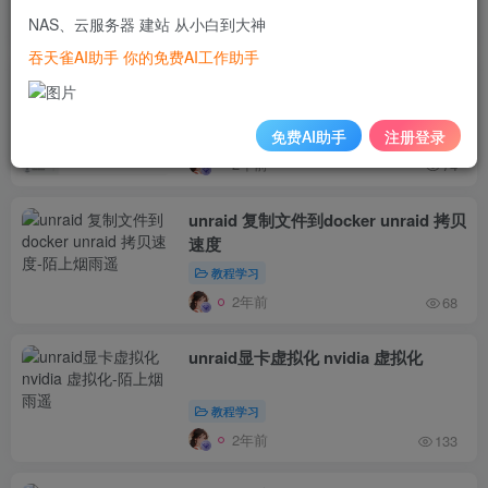
NAS、云服务器 建站 从小白到大神
2年前
149
吞天雀AI助手 你的免费AI工作助手
如何在国产龙蜥操作系统上部署
ONLYOFFICE协作空间？
免费AI助手
注册登录
教程转载
2年前
74
unraid 复制文件到docker unraid 拷贝
速度
教程学习
2年前
68
unraid显卡虚拟化 nvidia 虚拟化
教程学习
2年前
133