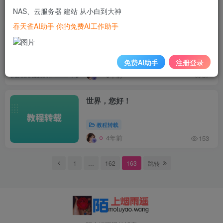
NAS、云服务器 建站 从小白到大神
3年前
91
吞天雀AI助手 你的免费AI工作助手
群晖NAS设置IPV6公网访问
免费AI助手
注册登录
教程转载
3年前
67
世界，您好！
教程转载
4年前
153
1
…
162
163
跳转