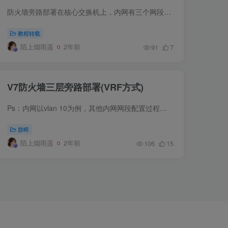
防火墙旁路部署在核心交换机上，内网有三个网段vlan 10：172.16.10.1/24、vlan 20：172.16.20.1/24、vlan30：172.16.30.1。要求内网网关在防火墙设备上，由防火...
教程转载
陌上烟雨遥
2年前
91
7
V7防火墙三层旁路部署(VRF方式)
Ps：内网以vlan 10为例，其他内网网段配置过程一样一、出口路由器配置<H3C>system-view[H3C]sysname Router[Router]#配置下行接口IP地址[Router]inter GigabitEthernet 0/1[Router-Gigabi...
群晖
陌上烟雨遥
2年前
106
15