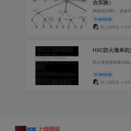
合实验）
教程转载
陌上烟雨遥
2
H3C防火墙单机
教程转载
陌上烟雨遥
2