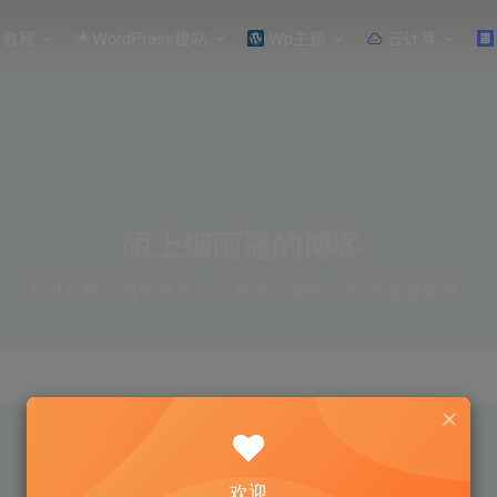
教程
🌟WordPress建站
Wp主题
云计算
陌上烟雨遥的博客
万里长秋，落雪有客，又有多少烟雨，似如渺渺烟波
欢迎