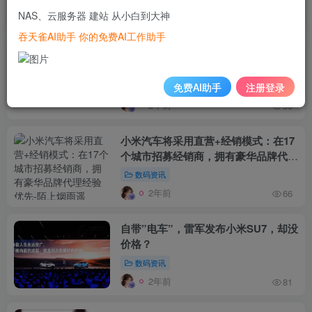
NAS、云服务器 建站 从小白到大神
2年前
59
吞天雀AI助手 你的免费AI工作助手
小米汽车曝光！正式上市要等到……
免费AI助手
注册登录
数码资讯
2年前
56
小米汽车将采用直营+经销模式：在17
个城市招募经销商，拥有豪华品牌代理
经验优先
数码资讯
2年前
66
自带”电车”，雷军发布小米SU7，却没
价格？
数码资讯
2年前
81