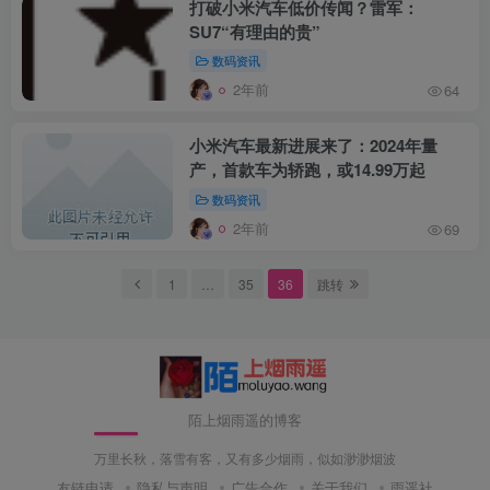
打破小米汽车低价传闻？雷军：
SU7“有理由的贵”
数码资讯
2年前
64
小米汽车最新进展来了：2024年量
产，首款车为轿跑，或14.99万起
数码资讯
2年前
69
1
…
35
36
跳转
陌上烟雨遥的博客
万里长秋，落雪有客，又有多少烟雨，似如渺渺烟波
友链申请
隐私与声明
广告合作
关于我们
雨遥社