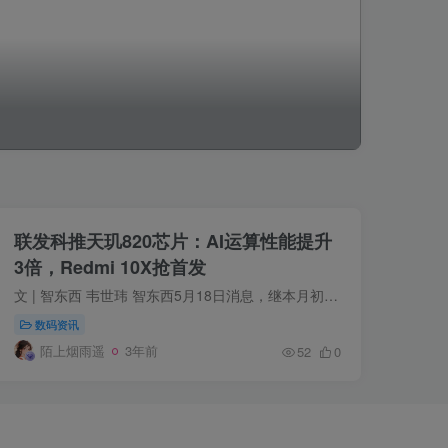
联发科推天玑820芯片：AI运算性能提升
3倍，Redmi 10X抢首发
文 | 智东西 韦世玮 智东西5月18日消息，继本月初联发科发布天玑1000+旗舰5G芯片后，刚刚紧接发布了5G芯片——天玑820。该芯片主要面向中高端5G手机，采用台积电7nm工艺，以及4大核CPU架构和高...
数码资讯
陌上烟雨遥
3年前
52
0