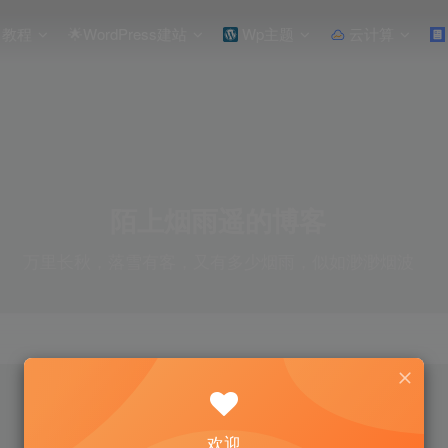
教程
🌟WordPress建站
Wp主题
云计算
陌上烟雨遥的博客
万里长秋，落雪有客，又有多少烟雨，似如渺渺烟波
欢迎