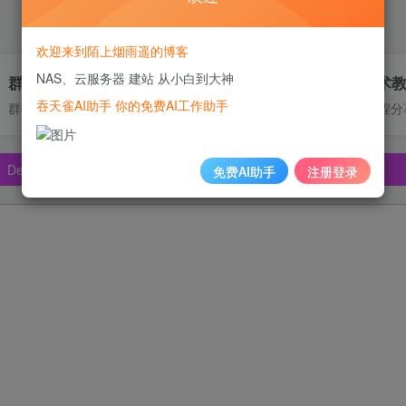
欢迎来到陌上烟雨遥的博客
NAS、云服务器 建站 从小白到大神
群晖DDNS技术支持
高质量技术
吞天雀AI助手 你的免费AI工作助手
pSeek、Claude🔥🔥🔥🔥
群晖内网穿透、IPV6动态解析、DDNS
NAS使用教程分
pSeek、Claude🔥🔥🔥🔥
pSeek、Claude🔥🔥🔥🔥
免费AI助手
注册登录