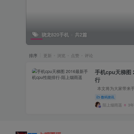
骁龙820手机
共2篇
排序
更新
浏览
点赞
评论
手机cpu天梯图 
行
数码资讯
陌上烟雨遥
3